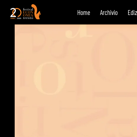
Quo vadis America
Salta al contenuto
Home
Archivio
Ediz