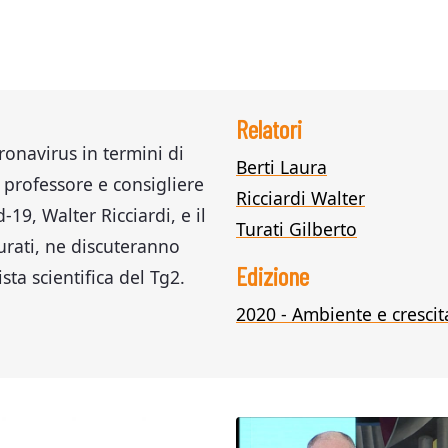
Relatori
onavirus in termini di
Berti Laura
l professore e consigliere
Ricciardi Walter
19, Walter Ricciardi, e il
Turati Gilberto
urati, ne discuteranno
Edizione
sta scientifica del Tg2.
2020 - Ambiente e crescit