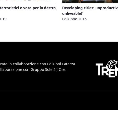
terroristici e voto per la destra
Developing cities: unproducti
unliveable?
2019
Edizione 2016
zate in collaborazione con Edizioni Laterza.
collaborazione con Gruppo Sole 24 Ore.
iva sulla raccolta
Le tue preferenze relative alla priva