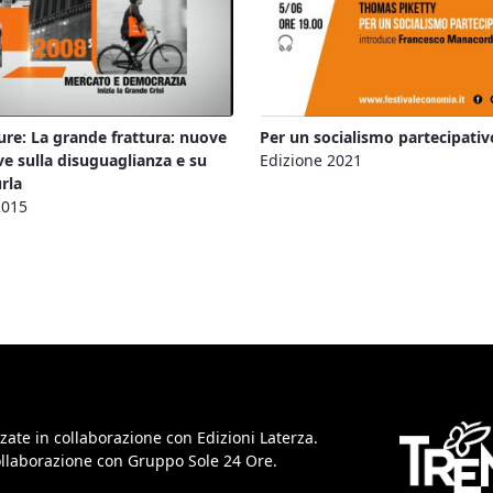
ure: La grande frattura: nuove
Per un socialismo partecipativo
ve sulla disuguaglianza e su
Edizione 2021
rla
2015
zate in collaborazione con Edizioni Laterza.
collaborazione con Gruppo Sole 24 Ore.