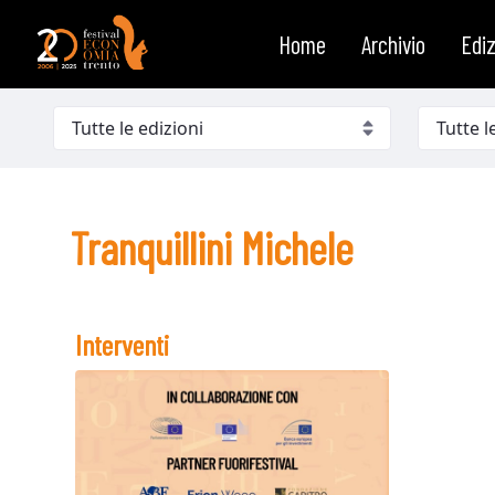
Tranquillini Michele
Salta al contenuto
Home
Archivio
Ediz
Tranquillini Michele
Interventi