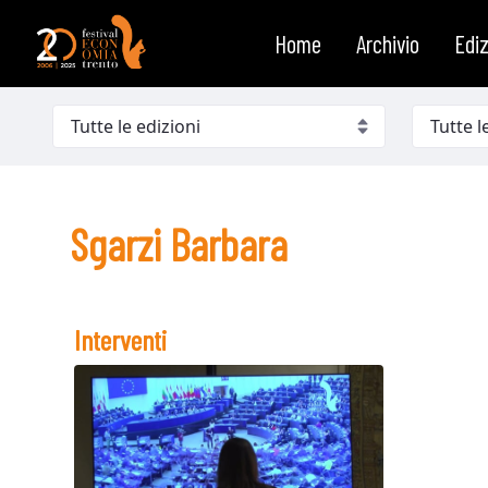
Sgarzi Barbara
Salta al contenuto
Home
Archivio
Ediz
Sgarzi Barbara
Interventi