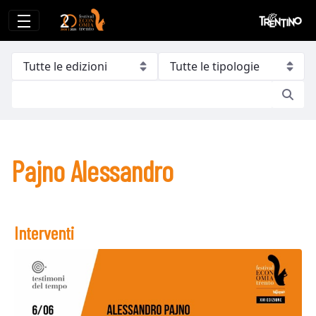
Pajno Alessandro
Pajno Alessandro
Interventi