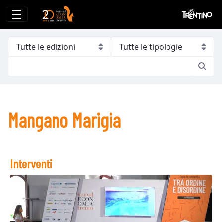
Mangano Marigia
Mangano Marigia
Interventi