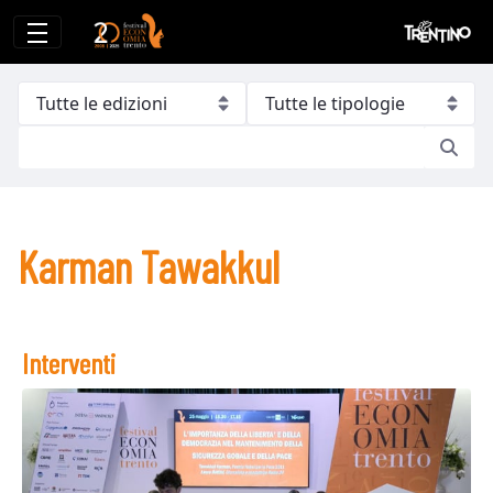
Karman Tawakkul
Karman Tawakkul
Interventi