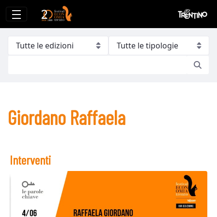
Giordano Raffaela
Giordano Raffaela
Interventi