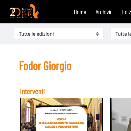
Fodor Giorgio
Salta al contenuto
Home
Archivio
Ediz
Fodor Giorgio
Interventi