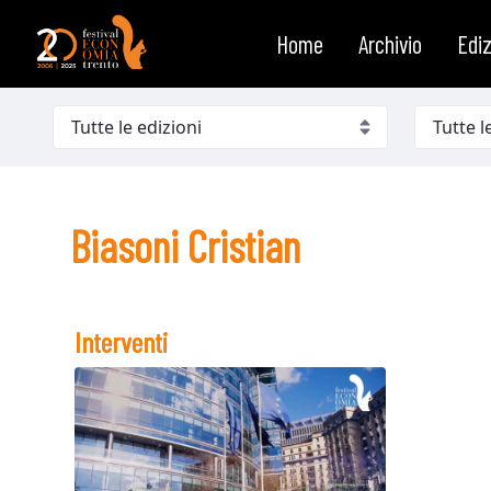
Biasoni Cristian
Salta al contenuto
Home
Archivio
Ediz
Biasoni Cristian
Interventi