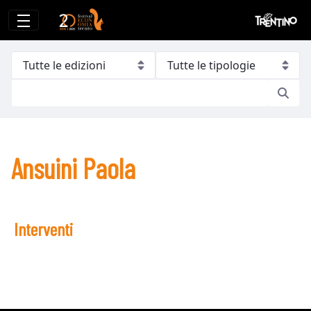
Ansuini Paola
Ansuini Paola
Interventi