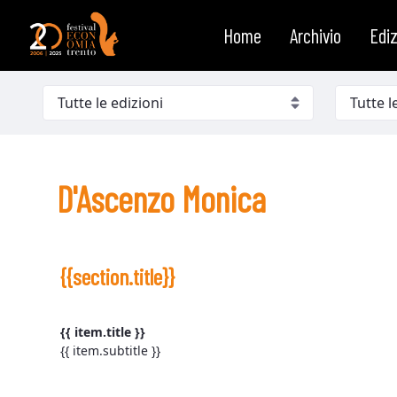
D&#39;Ascenzo Monica
Saut au contenu
Home
Archivio
Ediz
D'Ascenzo Monica
{{section.title}}
{{ item.title }}
{{ item.subtitle }}