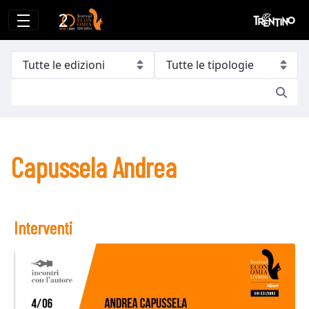
Capussela Andrea
Capussela Andrea
Interventi