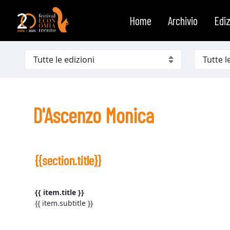
D&#39;Ascenzo Monica
Saltar al contenido
Home
Archivio
Ediz
D'Ascenzo Monica
{{section.title}}
{{ item.title }}
{{ item.subtitle }}