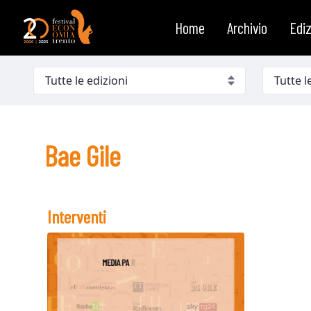
Bae Gile
Saltar al contenido
Home
Archivio
Ediz
Bae Gile
Interventi